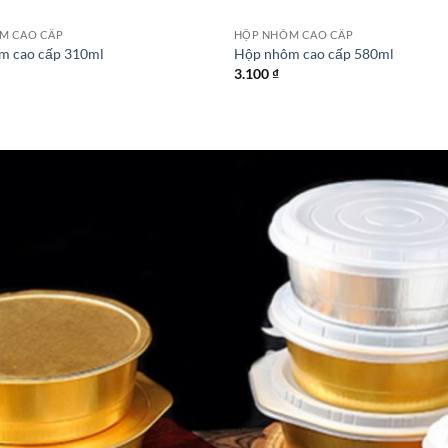
M CAO CẤP
HỘP NHÔM CAO CẤP
m cao cấp 310ml
Hộp nhôm cao cấp 580ml
3.100
₫