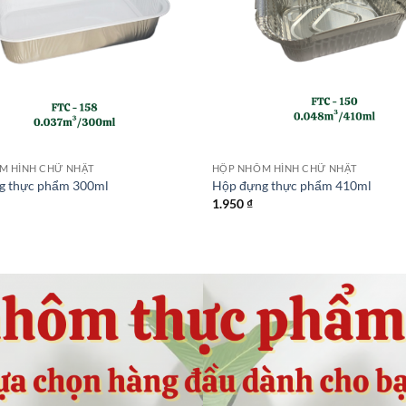
M HÌNH CHỮ NHẬT
HỘP NHÔM HÌNH CHỮ NHẬT
g thực phẩm 300ml
Hộp đựng thực phẩm 410ml
1.950
₫