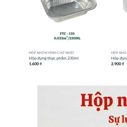
HỘP NHÔM HÌNH CHỮ NHẬT
HỘP NHÔ
Hộp đựng thực phẩm 230ml
Hộp đựn
1.600
₫
2.900
₫