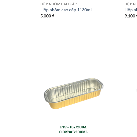
HỘP NHÔM CAO CẤP
HỘP N
00ml
Hộp nhôm cao cấp 1130ml
Hộp n
5.000
₫
9.100