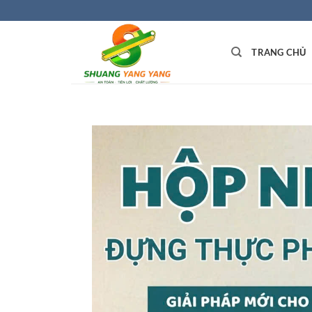
Bỏ
qua
nội
TRANG CHỦ
dung