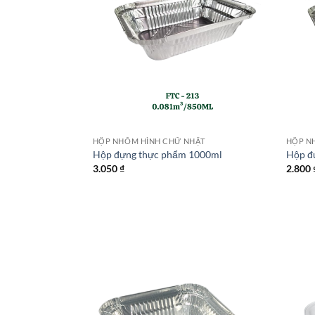
HẬT
HỘP NHÔM HÌNH CHỮ NHẬT
HỘP N
230ml
Hộp đựng thực phẩm 1000ml
Hộp đ
3.050
₫
2.800