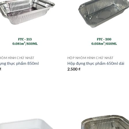
HÔM HÌNH CHỮ NHẬT
HỘP NHÔM HÌNH CHỮ NHẬT
ựng thực phẩm 850ml
Hộp đựng thực phẩm 650ml dài
₫
2.500
₫