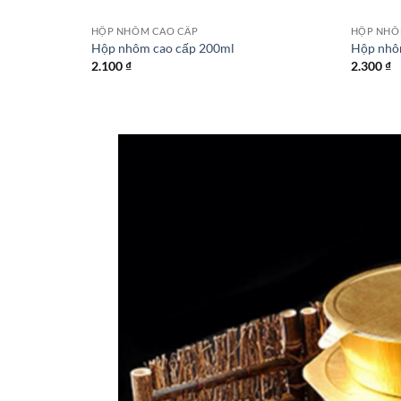
HỘP NHÔM CAO CẤP
HỘP NHÔ
Hộp nhôm cao cấp 200ml
Hộp nhô
2.100
₫
2.300
₫