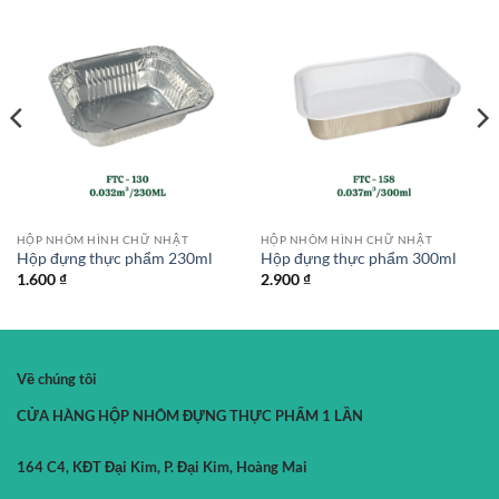
HỘP NHÔM HÌNH CHỮ NHẬT
HỘP NHÔM HÌNH CHỮ NHẬT
Hộp đựng thực phẩm 230ml
Hộp đựng thực phẩm 300ml
1.600
₫
2.900
₫
Về chúng tôi
CỬA HÀNG HỘP NHÔM ĐỰNG THỰC PHẨM 1 LẦN
164 C4, KĐT Đại Kim, P. Đại Kim, Hoàng Mai