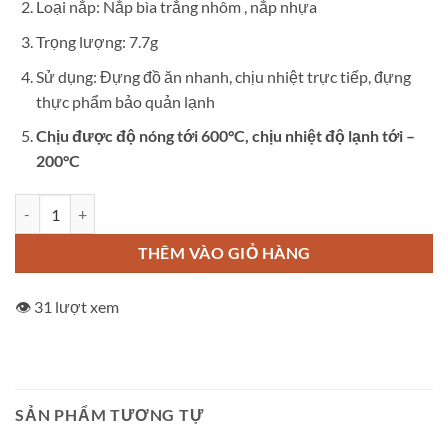
Loại nắp: Nắp bìa trắng nhôm , nắp nhựa
Trọng lượng: 7.7g
Sử dụng: Đựng đồ ăn nhanh, chịu nhiệt trực tiếp, đựng
thực phẩm bảo quản lạnh
Chịu được độ nóng tới 600°C, chịu nhiệt độ lạnh tới –
200°C
Hộp đựng thực phẩm 550ml số lượng
THÊM VÀO GIỎ HÀNG
👁️ 31 lượt xem
SẢN PHẨM TƯƠNG TỰ