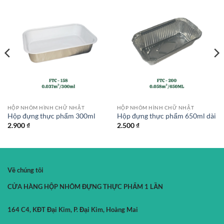
HỘP NHÔM HÌNH CHỮ NHẬT
HỘP NHÔM HÌNH CHỮ NHẬT
Hộp đựng thực phẩm 300ml
Hộp đựng thực phẩm 650ml dài
2.900
₫
2.500
₫
Về chúng tôi
CỬA HÀNG HỘP NHÔM ĐỰNG THỰC PHẨM 1 LẦN
164 C4, KĐT Đại Kim, P. Đại Kim, Hoàng Mai