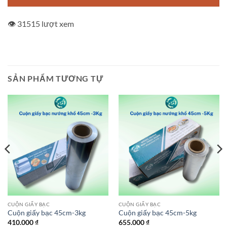
👁️ 31515 lượt xem
SẢN PHẨM TƯƠNG TỰ
CUỘN GIẤY BẠC
CUỘN GIẤY BẠC
Cuộn giấy bạc 45cm-3kg
Cuộn giấy bạc 45cm-5kg
410.000
₫
655.000
₫