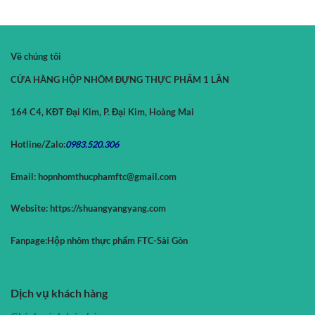
Về chúng tôi
CỬA HÀNG HỘP NHÔM ĐỰNG THỰC PHẨM 1 LẦN
164 C4, KĐT Đại Kim, P. Đại Kim, Hoàng Mai
Hotline/Zalo:
0983.520.
306
Email:
hopnhomthucphamftc@gmail.com
Website:
https://shuangyangyang.com
Fanpage:
Hộp nhôm thực phẩm FTC-Sài Gòn
Dịch vụ khách hàng