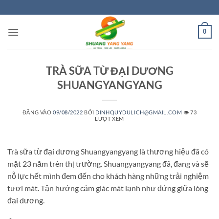
Bỏ
qua
nội
0
dung
TRÀ SỮA TỪ ĐẠI DƯƠNG
SHUANGYANGYANG
ĐĂNG VÀO
09/08/2022
BỞI
DINHQUYDULICH@GMAIL.COM
👁️ 73
LƯỢT XEM
Trà sữa từ đại dương Shuangyangyang là thương hiệu đã có
mặt 23 năm trên thị trường. Shuangyangyang đã, đang và sẽ
nỗ lực hết mình đem đến cho khách hàng những trải nghiệm
tươi mát. Tận hưởng cảm giác mát lạnh như đứng giữa lòng
đại dương.