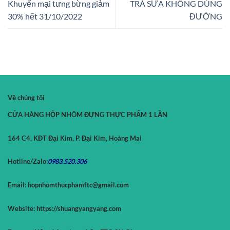
Khuyến mại tưng bừng giảm
TRÀ SỮA KHÔNG DÙNG
30% hết 31/10/2022
ĐƯỜNG
Về chúng tôi
CỬA HÀNG HỘP NHÔM ĐỰNG THỰC PHẨM 1 LẦN
164 C4, KĐT Đại Kim, P. Đại Kim, Hoàng Mai
Hotline/Zalo:
0983.520.
306
Email:
hopnhomthucphamftc@gmail.com
Website:
https://shuangyangyang.com