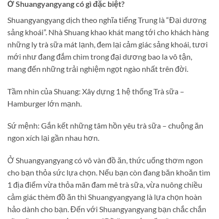
Ở Shuangyangyang có gì đặc biệt?
Shuangyangyang dịch theo nghĩa tiếng Trung là “Đại dương
sảng khoái”. Nhà Shuang khao khát mang tới cho khách hàng
những ly trà sữa mát lạnh, đem lại cảm giác sảng khoái, tươi
mới như đang đắm chìm trong đại dương bao la vô tận,
mang đến những trải nghiệm ngọt ngào nhất trên đời.
Tầm nhìn của Shuang: Xây dựng 1 hệ thống Trà sữa –
Hamburger lớn mạnh.
Sứ mệnh: Gắn kết những tâm hồn yêu trà sữa – chuộng ăn
ngon xích lại gần nhau hơn.
Ở Shuangyangyang có vô vàn đồ ăn, thức uống thơm ngon
cho bạn thỏa sức lựa chọn. Nếu bạn còn đang băn khoăn tìm
1 địa điểm vừa thỏa mãn đam mê trà sữa, vừa nuông chiều
cảm giác thèm đồ ăn thì Shuangyangyang là lựa chọn hoàn
hảo dành cho bạn. Đến với Shuangyangyang bạn chắc chắn