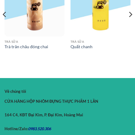
TRÀ SỮA
TRÀ SỮA
Trà trân châu đóng chai
Quất chanh
Về chúng tôi
CỬA HÀNG HỘP NHÔM ĐỰNG THỰC PHẨM 1 LẦN
164 C4, KĐT Đại Kim, P. Đại Kim, Hoàng Mai
Hotline/Zalo:
0983.520.
306