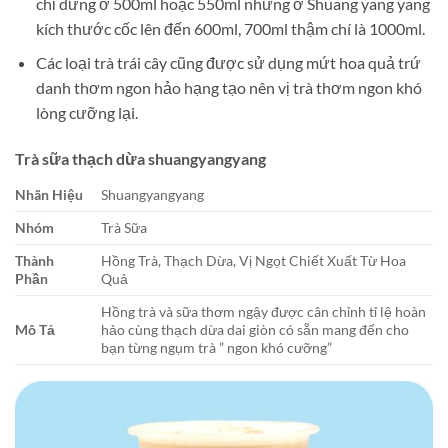
chỉ dừng ở 500ml hoặc 550ml nhưng ở Shuang yang yang
kích thước cốc lên đến 600ml, 700ml thậm chí là 1000ml.
Các loại trà trái cây cũng được sử dụng mứt hoa quả trứ
danh thơm ngon hảo hạng tạo nên vị trà thơm ngon khó
lòng cưỡng lại.
Trà sữa thạch dừa shuangyangyang
Nhãn Hiệu
Shuangyangyang
Nhóm
Trà Sữa
Thành
Hồng Trà, Thạch Dừa, Vị Ngọt Chiết Xuất Từ Hoa
Phần
Quả
Hồng trà và sữa thơm ngậy được cân chỉnh tỉ lệ hoàn
Mô Tả
hảo cùng thạch dừa dai giòn có sẵn mang đến cho
bạn từng ngụm trà ” ngon khó cưỡng”