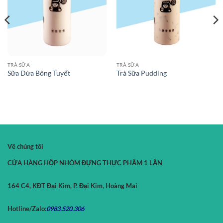
TRÀ SỮA
TRÀ SỮA
Sữa Dừa Bông Tuyết
Trà Sữa Pudding
Về chúng tôi
CỬA HÀNG HỘP NHÔM ĐỰNG THỰC PHẨM 1 LẦN
164 C4, KĐT Đại Kim, P. Đại Kim, Hoàng Mai
Hotline/Zalo:
0983.520.
306