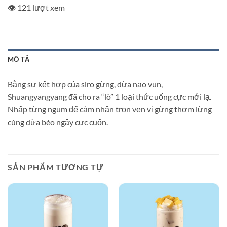
👁️ 121 lượt xem
MÔ TẢ
Bằng sự kết hợp của siro gừng, dừa nạo vụn,
Shuangyangyang đã cho ra “lò” 1 loại thức uống cực mới lạ.
Nhấp từng ngụm để cảm nhận trọn vẹn vị gừng thơm lừng
cùng dừa béo ngậy cực cuốn.
SẢN PHẨM TƯƠNG TỰ