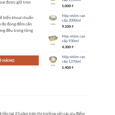
oai được giữ trọn
5.000
₫
Hộp nhôm cao
ế biến khoai chuẩn
cấp 2000ml
n đo đong đếm cẩn
9.100
₫
ng đều trong từng
Hộp nhôm cao
cấp 930ml
4.300
₫
 số lượng
Hộp nhôm cao
Ỏ HÀNG
cấp 1370ml
5.400
₫
 tồn tại 23 năm trên thị trường với các ưu điểm