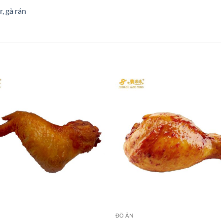
, gà rán
ĐỒ ĂN