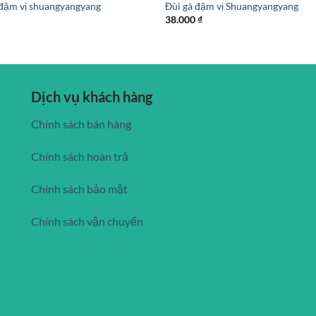
đậm vị shuangyangyang
Đùi gà đậm vị Shuangyangyang
38.000
₫
Dịch vụ khách hàng
Chính sách bán hàng
Chính sách hoàn trả
Chính sách bảo mật
Chính sách vận chuyển