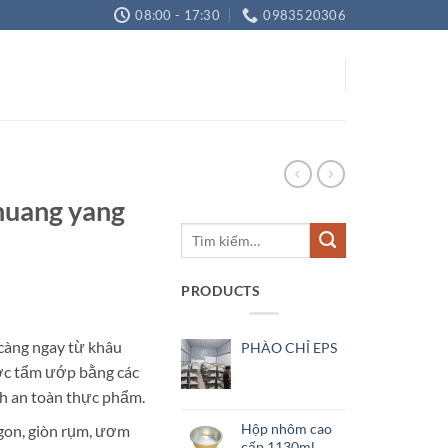
08:00 - 17:30
0983520306
shuang yang
Tìm
kiếm:
PRODUCTS
 càng ngay từ khâu
PHÀO CHỈ EPS
ược tẩm ướp bằng các
nh an toàn thực phẩm.
Hộp nhôm cao
gon, giòn rụm, ươm
cấp 1130ml