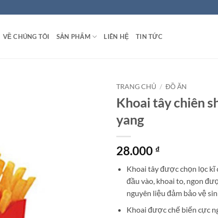
VỀ CHÚNG TÔI
SẢN PHẨM
LIÊN HỆ
TIN TỨC
TRANG CHỦ
/
ĐỒ ĂN
Khoai tây chiên 
yang
28.000
₫
Khoai tây được chọn lọc kĩ
đầu vào, khoai to, ngon đ
nguyên liệu đảm bảo vệ si
Khoai được chế biến cực n