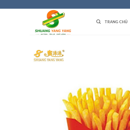
Bỏ
qua
nội
TRANG CHỦ
dung