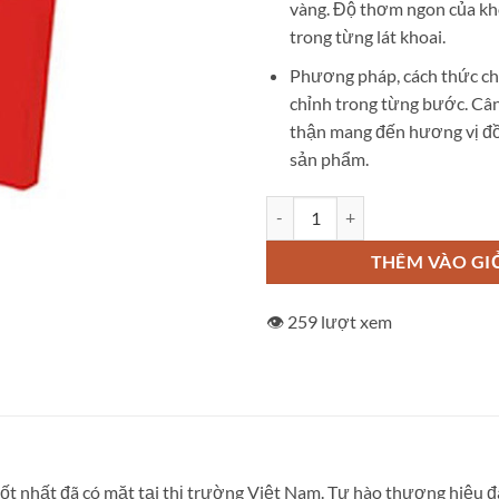
vàng. Độ thơm ngon của kh
trong từng lát khoai.
Phương pháp, cách thức ch
chỉnh trong từng bước. Câ
thận mang đến hương vị đồ
sản phẩm.
Khoai tây chiên shuang yang yang
THÊM VÀO GI
👁️ 259 lượt xem
ốt nhất đã có mặt tại thị trường Việt Nam. Tự hào thương hiệu đã