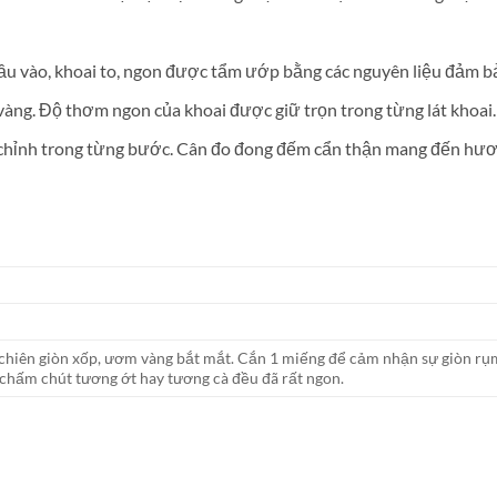
đầu vào, khoai to, ngon được tẩm ướp bằng các nguyên liệu đảm b
àng. Độ thơm ngon của khoai được giữ trọn trong từng lát khoai.
chỉnh trong từng bước. Cân đo đong đếm cẩn thận mang đến hươ
chiên giòn xốp, ươm vàng bắt mắt. Cắn 1 miếng để cảm nhận sự giòn rụm
 chấm chút tương ớt hay tương cà đều đã rất ngon.