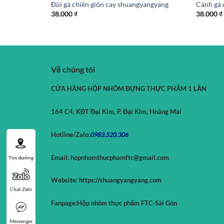
Đùi gà chiên giòn cay shuangyangyang
Cánh gà 
38.000
₫
38.000
₫
Về chúng tôi
CỬA HÀNG HỘP NHÔM ĐỰNG THỰC PHẨM 1 LẦN
164 C4, KĐT Đại Kim, P. Đại Kim, Hoàng Mai
Hotline/Zalo:
0983.520.
306
Email:
hopnhomthucphamftc@gmail.com
Tìm đường
Website:
https://shuangyangyang.com
Chat Zalo
Fanpage:
Hộp nhôm thực phẩm FTC-Sài Gòn
Messenger