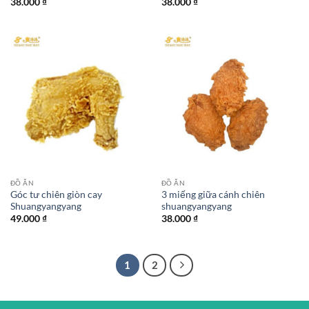
38.000
₫
38.000
₫
ĐỒ ĂN
ĐỒ ĂN
Góc tư chiên giòn cay
3 miếng giữa cánh chiên
Shuangyangyang
shuangyangyang
49.000
₫
38.000
₫
1
2