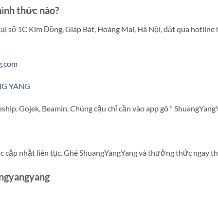
hình thức nào?
tại số 1C Kim Đồng, Giáp Bát, Hoàng Mai, Hà Nội, đặt qua hotline 
g.com
NG YANG
ship, Gojek, Beamin. Chúng cậu chỉ cần vào app gõ ” ShuangYangY
ợc cập nhật liên tục. Ghé ShuangYangYang và thưởng thức ngay th
angyangyang