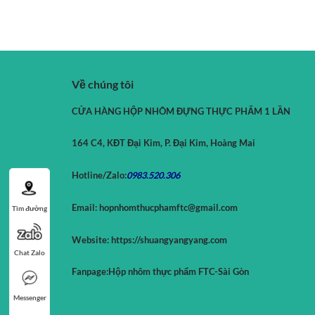
Về chúng tôi
CỬA HÀNG HỘP NHÔM ĐỰNG THỰC PHẨM 1 LẦN
164 C4, KĐT Đại Kim, P. Đại Kim, Hoàng Mai
Hotline/Zalo:
0983.520.
306
Email:
hopnhomthucphamftc@gmail.com
Tìm đường
Website:
https://shuangyangyang.com
Chat Zalo
Fanpage:
Hộp nhôm thực phẩm FTC-Sài Gòn
Messenger