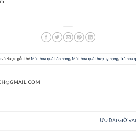
om
c
và được gắn thẻ
Mứt hoa quả hảo hạng
,
Mứt hoa quả thượng hạng
,
Trà hoa 
CH@GMAIL.COM
ƯU ĐÃI GIỜ VÀ