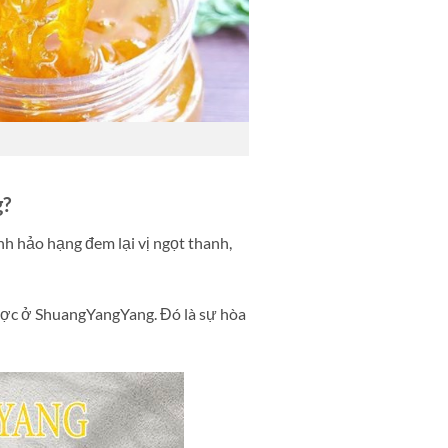
g?
h hảo hạng đem lại vị ngọt thanh,
ợc ở ShuangYangYang. Đó là sự hòa