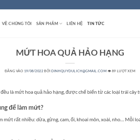
VỀ CHÚNG TÔI
SẢN PHẨM
LIÊN HỆ
TIN TỨC
MỨT HOA QUẢ HẢO HẠNG
ĐĂNG VÀO
19/08/2022
BỞI
DINHQUYDULICH@GMAIL.COM
👁️ 89 LƯỢT XEM
 là mứt hoa quả hảo hạng, được chế biến từ các loại trái cây tươ
dùng để làm mứt?
làm mứt rất nhiều: dừa, gừng, cam, ổi, khoai môn, xoài, nho… Mỗi 