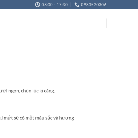
08:00 - 17:30
0983520306
i ngon, chọn lọc kĩ càng.
loại mứt sẽ có một màu sắc và hương