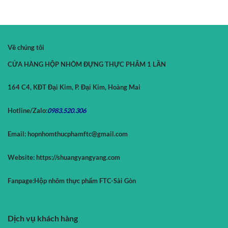
Về chúng tôi
CỬA HÀNG HỘP NHÔM ĐỰNG THỰC PHẨM 1 LẦN
164 C4, KĐT Đại Kim, P. Đại Kim, Hoàng Mai
Hotline/Zalo:
0983.520.
306
Email:
hopnhomthucphamftc@gmail.com
Website:
https://shuangyangyang.com
Fanpage:
Hộp nhôm thực phẩm FTC-Sài Gòn
Dịch vụ khách hàng