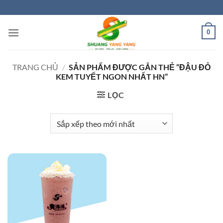
Bỏ
qua
nội
0
dung
TRANG CHỦ
/
SẢN PHẨM ĐƯỢC GẮN THẺ “ĐẬU ĐỎ
KEM TUYẾT NGON NHẤT HN”
LỌC