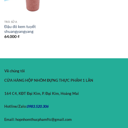
TRÀ SỮA
Đậu đỏ kem tuyết
shuangyangyang
64.000
₫
Về chúng tôi
CỬA HÀNG HỘP NHÔM ĐỰNG THỰC PHẨM 1 LẦN
164 C4, KĐT Đại Kim, P. Đại Kim, Hoàng Mai
Hotline/Zalo:
0983.520.
306
Email:
hopnhomthucphamftc@gmail.com