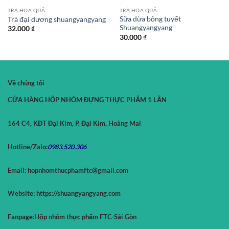
TRÀ HOA QUẢ
TRÀ HOA QUẢ
Sữa dừa bông tuyết
Trà đại dương shuangyangyang
Shuangyangyang
32.000
₫
30.000
₫
Về chúng tôi
CỬA HÀNG HỘP NHÔM ĐỰNG THỰC PHẨM 1 LẦN
164 C4, KĐT Đại Kim, P. Đại Kim, Hoàng Mai
Hotline/Zalo:
0983.520.
306
Email:
hopnhomthucphamftc@gmail.com
Website:
https://shuangyangyang.com
Fanpage:
Hộp nhôm thực phẩm FTC-Sài Gòn