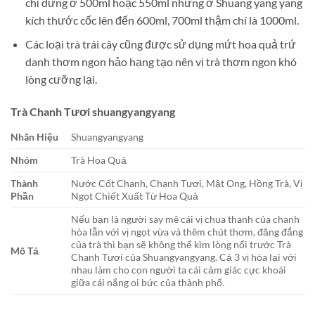
chỉ dừng ở 500ml hoặc 550ml nhưng ở Shuang yang yang
kích thước cốc lên đến 600ml, 700ml thậm chí là 1000ml.
Các loại trà trái cây cũng được sử dụng mứt hoa quả trứ
danh thơm ngon hảo hạng tạo nên vị trà thơm ngon khó
lòng cưỡng lại.
Trà Chanh Tươi shuangyangyang
Nhãn Hiệu
Shuangyangyang
Nhóm
Trà Hoa Quả
Thành
Nước Cốt Chanh, Chanh Tươi, Mật Ong, Hồng Trà, Vị
Phần
Ngọt Chiết Xuất Từ Hoa Quả
Nếu bạn là người say mê cái vị chua thanh của chanh
hòa lẫn với vị ngọt vừa và thêm chút thơm, đăng đắng
của trà thì bạn sẽ không thể kìm lòng nổi trước Trà
Mô Tả
Chanh Tươi của Shuangyangyang. Cả 3 vị hòa lại với
nhau làm cho con người ta cái cảm giác cực khoái
giữa cái nắng oi bức của thành phố.