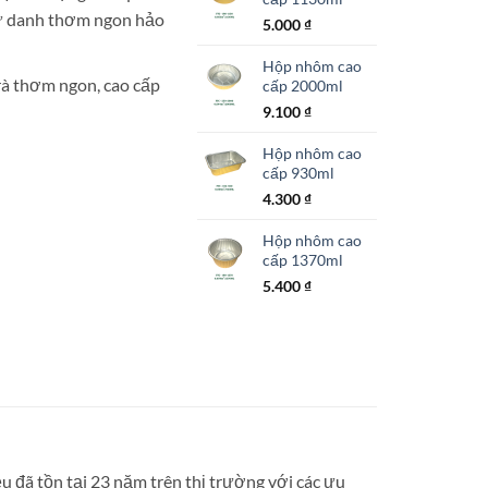
rứ danh thơm ngon hảo
5.000
₫
Hộp nhôm cao
rà thơm ngon, cao cấp
cấp 2000ml
9.100
₫
Hộp nhôm cao
cấp 930ml
4.300
₫
Hộp nhôm cao
cấp 1370ml
5.400
₫
 đã tồn tại 23 năm trên thị trường với các ưu