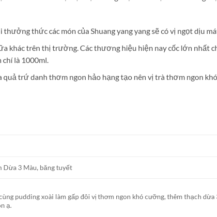
i thưởng thức các món của Shuang yang yang sẽ có vị ngọt dịu má
sữa khác trên thị trường. Các thương hiệu hiện nay cốc lớn nhấ
 chí là 1000ml.
oa quả trứ danh thơm ngon hảo hạng tạo nên vị trà thơm ngon khó 
h Dừa 3 Màu, băng tuyết
cùng pudding xoài làm gấp đôi vị thơm ngon khó cưỡng, thêm thạch dừa 
n ạ.