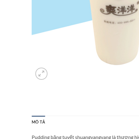
MÔ TẢ
Pudding băng tuyết shuangyangyang là thương hiệu