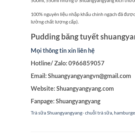
500ml, 550ml nhưng ở Shuangyangyang kích thước 
100% nguyên liệu nhập khẩu chính ngạch đã được k
lường chất lượng cấp).
Pudding băng tuyết shuangy
Mọi thông tin xin liên hệ
Hotline/ Zalo: 0966859057
Email: Shuangyangyangvn@gmail.com
Website: Shuangyangyang.com
Fanpage: Shuangyangyang
Trà sữa Shuangyangyang- chuỗi trà sữa, hamburger