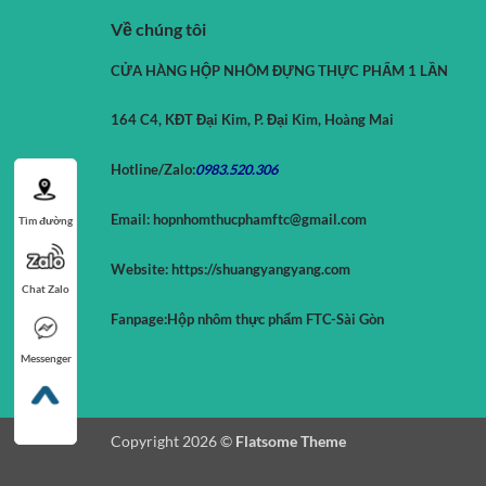
Về chúng tôi
CỬA HÀNG HỘP NHÔM ĐỰNG THỰC PHẨM 1 LẦN
164 C4, KĐT Đại Kim, P. Đại Kim, Hoàng Mai
Hotline/Zalo:
0983.520.
306
Email:
hopnhomthucphamftc@gmail.com
Tìm đường
Website:
https://shuangyangyang.com
Chat Zalo
Fanpage:
Hộp nhôm thực phẩm FTC-Sài Gòn
Messenger
Copyright 2026 ©
Flatsome Theme