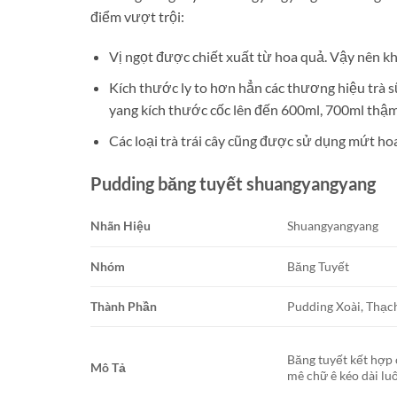
điểm vượt trội:
Vị ngọt được chiết xuất từ hoa quả. Vậy nên kh
Kích thước ly to hơn hẳn các thương hiệu trà 
yang kích thước cốc lên đến 600ml, 700ml thậm
Các loại trà trái cây cũng được sử dụng mứt h
Pudding băng tuyết shuangyangyang
Nhãn Hiệu
Shuangyangyang
Nhóm
Băng Tuyết
Thành Phần
Pudding Xoài, Thạc
Băng tuyết kết hợp 
Mô Tả
mê chữ ê kéo dài luô