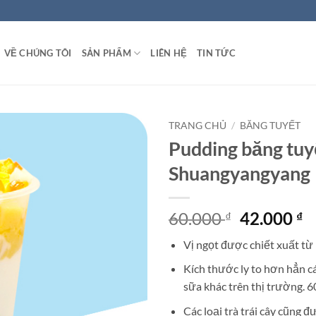
VỀ CHÚNG TÔI
SẢN PHẨM
LIÊN HỆ
TIN TỨC
TRANG CHỦ
/
BĂNG TUYẾT
Pudding băng tuy
Shuangyangyang
Giá
G
60.000
42.000
₫
₫
gốc
h
Vị ngọt được chiết xuất từ
là:
tạ
60.000 ₫.
là
Kích thước ly to hơn hẳn c
4
sữa khác trên thị trường. 
Các loại trà trái cây cũng 