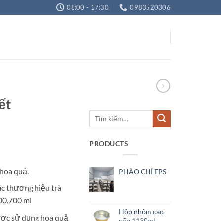
08:00 - 17:30
0983520306
ết
Tìm
kiếm:
PRODUCTS
iá
iện
 hoa quả.
PHÀO CHỈ EPS
i
:
ác thương hiệu trà
2.000 ₫.
600,700 ml
Hộp nhôm cao
được sử dụng hoa quả
cấp 1130ml