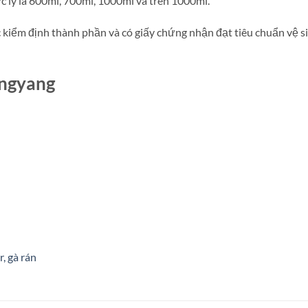
ly là 600ml, 700ml, 1000ml và trên 1000ml.
iểm định thành phần và có giấy chứng nhận đạt tiêu chuẩn vệ si
angyang
, gà rán