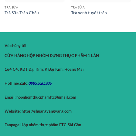
TRÀ SỮA
TRÀ SỮA
Trà Sữa Trân Châu
Trà xanh tuyết trên
Về chúng tôi
CỬA HÀNG HỘP NHÔM ĐỰNG THỰC PHẨM 1 LẦN
164 C4, KĐT Đại Kim, P. Đại Kim, Hoàng Mai
Hotline/Zalo:
0983.520.
306
Email:
hopnhomthucphamftc@gmail.com
Website:
https://shuangyangyang.com
Fanpage:
Hộp nhôm thực phẩm FTC-Sài Gòn