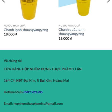
NƯỚC HOA QUẢ
NƯỚC HOA QUẢ
Chanh quất lạnh
Chanh lạnh shuangyangyang
shuangyangyang
18.000
₫
18.000
₫
Về chúng tôi
CỬA HÀNG HỘP NHÔM ĐỰNG THỰC PHẨM 1 LẦN
164 C4, KĐT Đại Kim, P. Đại Kim, Hoàng Mai
Hotline/Zalo:
0983.520.
306
Email:
hopnhomthucphamftc@gmail.com