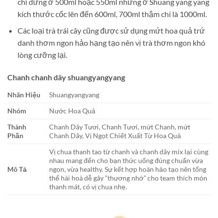
chỉ dừng ở 500ml hoặc 550ml nhưng ở Shuang yang yang
kích thước cốc lên đến 600ml, 700ml thậm chí là 1000ml.
Các loại trà trái cây cũng được sử dụng mứt hoa quả trứ
danh thơm ngon hảo hạng tạo nên vị trà thơm ngon khó
lòng cưỡng lại.
Chanh chanh dây shuangyangyang
Nhãn Hiệu
Shuangyangyang
Nhóm
Nước Hoa Quả
Thành
Chanh Dây Tươi, Chanh Tươi, mứt Chanh, mứt
Phần
Chanh Dây, Vị Ngọt Chiết Xuất Từ Hoa Quả
Vị chua thanh tao từ chanh và chanh dây mix lại cùng
nhau mang đến cho bạn thức uống đúng chuẩn vừa
Mô Tả
ngon, vừa healthy. Sự kết hợp hoàn hảo tạo nên tổng
thể hài hoà dễ gây “thương nhớ” cho team thích món
thanh mát, có vị chua nhẹ.